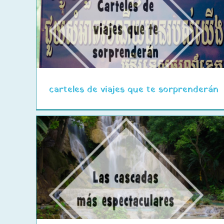
Cervezas del Mundo
carteles de viajes que te sorprenderán
Las ciudades Coloniales más
o
bonitas de Latinoamérica