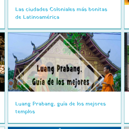
Las ciudades Coloniales más bonitas
de Latinoamérica
Como preparar un viaje por libre
o por tu cuenta
Luang Prabang, guía de los mejores
templos