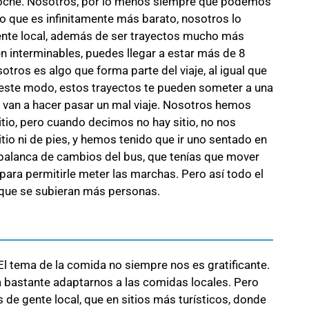
un coche. Nosotros, por lo menos siempre que podemos
to que es infinitamente más barato, nosotros lo
gente local, además de ser trayectos mucho más
n interminables, puedes llegar a estar más de 8
tros es algo que forma parte del viaje, al igual que
 este modo, estos trayectos te pueden someter a una
te van a hacer pasar un mal viaje. Nosotros hemos
tio, pero cuando decimos no hay sitio, no nos
itio ni de pies, y hemos tenido que ir uno sentado en
a palanca de cambios del bus, que tenías que mover
 para permitirle meter las marchas. Pero así todo el
 que se subieran más personas.
l tema de la comida no siempre nos es gratificante.
 bastante adaptarnos a las comidas locales. Pero
de gente local, que en sitios más turísticos, donde