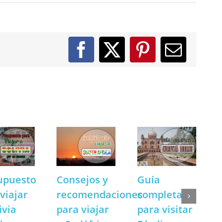
Facebook
X
Pinterest
Correo
electró
upuesto
Consejos y
Guía
viajar
recomendaciones
completa
ivia
para viajar
para visitar