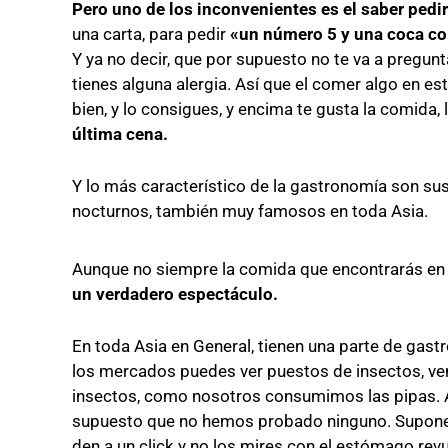
Pero uno de los inconvenientes es el saber pedir
una carta, para pedir
«un número 5 y una coca co
Y ya no decir, que por supuesto no te va a preguntar
tienes alguna alergia. Así que el comer algo en est
bien, y lo consigues, y encima te gusta la comida,
última cena.
Y lo más característico de la gastronomía son su
nocturnos, también muy famosos en toda Asia.
Aunque no siempre la comida que encontrarás en 
un verdadero espectáculo.
En toda Asia en General, tienen una parte de gas
los mercados puedes ver puestos de insectos, ve
insectos, como nosotros consumimos las pipas. A
supuesto que no hemos probado ninguno. Suponemo
den a un click y no los mires con el estómago re