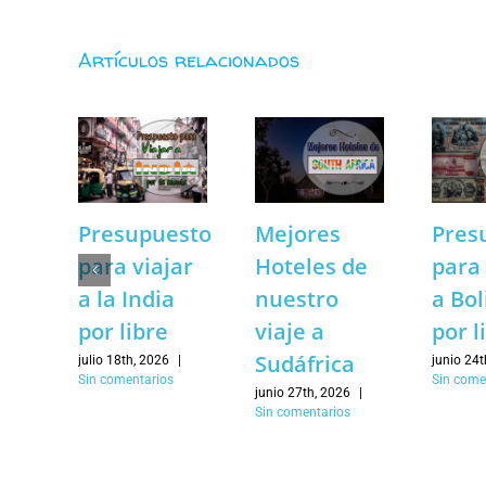
Artículos relacionados
Presupuesto
Mejores
Pres
para viajar
Hoteles de
para 
a la India
nuestro
a Bol
por libre
viaje a
por l
Sudáfrica
julio 18th, 2026
|
junio 24t
Sin comentarios
Sin come
junio 27th, 2026
|
Sin comentarios