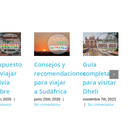
electró
upuesto
Consejos y
Guía
viajar
recomendaciones
completa
ivia
para viajar
para visitar
ibre
a Sudáfrica
Dheli
h, 2026
|
junio 20th, 2026
|
noviembre 7th, 2025
ntarios
Sin comentarios
|
Sin comentarios