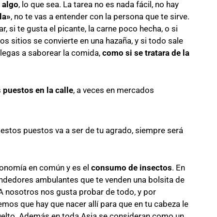
 algo
, lo que sea. La tarea no es nada fácil, no hay
la»
, no te vas a entender con la persona que te sirve.
, si te gusta el picante, la carne poco hecha, o si
os sitios se convierte en una hazaña, y si todo sale
 llegas a saborear la comida,
como si se tratara de la
s
puestos en la calle
, a veces en mercados
estos puestos va a ser de tu agrado, siempre será
tronomía en común y es el
consumo de insectos
. En
ndedores ambulantes que te venden una bolsita de
 nosotros nos gusta probar de todo, y por
s que hay que nacer allí para que en tu cabeza le
vuelto. Además en toda Asia se consideran como un