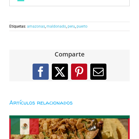
Etiquetas:
amazonas
,
maldonado
,
peru
,
puerto
Comparte
Facebook
X
Pinterest
Correo
electróni
Artículos relacionados