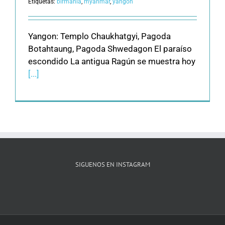
Etiquetas:
birmania
,
myanmar
,
yangon
Yangon: Templo Chaukhatgyi, Pagoda
Botahtaung, Pagoda Shwedagon El paraíso
escondido La antigua Ragún se muestra hoy
[...]
SIGUENOS EN INSTAGRAM