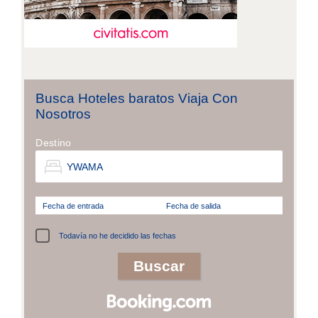
Busca Hoteles baratos Viaja Con
Nosotros
Destino
Fecha de entrada
Fecha de salida
Todavía no he decidido las fechas