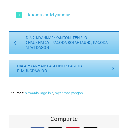
Idioma en Myanmar
DÍA 2 MYANMAR: YANGON: TEMPLO
CHAUKHATGYI, PAGODA BOTAHTAUNG, PAGODA
SHWEDAGON
DÍA 4 MYANMAR: LAGO INLE: PAGODA
PHAUNGDAW OO
Etiquetas:
birmania
,
lago inle
,
myanmar
,
yangon
Comparte