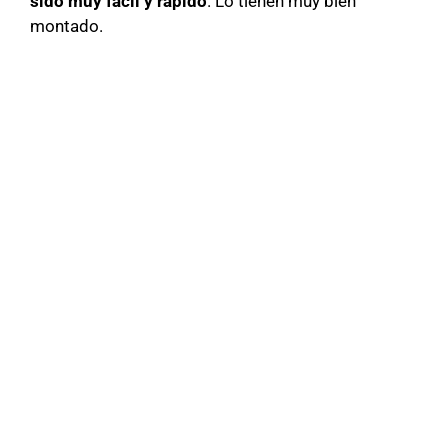
sido muy fácil y rápido
. Lo tienen muy bien
montado.