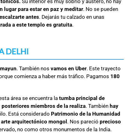
tónicos.
Su interior es muy sobrio y austero, no hay
n lugar para estar en paz y meditar
. No se pueden
escalzarte antes
. Dejarás tu calzado en unas
rada a este templo es gratuita
.
A DELHI
umayun
. También nos
vamos en Uber
. Este trayecto
porque comienza a haber más tráfico. Pagamos
180
 esta área se encuentra la
tumba principal de
 posteriores miembros de la realiza
. También
hay
ilo. Está considerado
Patrimonio de la Humanidad
l
arte arquitectónico mongol
. Nos pareció
precioso
ervado, no como otros monumentos de la India.