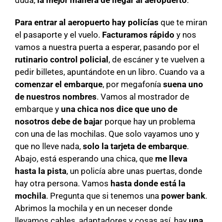
duda,
la mejor manera de llegar al aeropuerto
.
Para entrar al aeropuerto hay policías
que te miran
el pasaporte y el vuelo.
Facturamos rápido
y nos
vamos a nuestra puerta a esperar, pasando por el
rutinario control policial
, de escáner y te vuelven a
pedir billetes, apuntándote en un libro. Cuando va a
comenzar el embarque
, por megafonía
suena uno
de nuestros nombres
. Vamos al mostrador de
embarque y
una chica nos dice que uno de
nosotros debe de baja
r porque hay un problema
con una de las mochilas. Que solo vayamos uno y
que no lleve nada,
solo la tarjeta de embarque
.
Abajo, está esperando una chica, que
me lleva
hasta la pista
, un policía abre unas puertas, donde
hay otra persona. Vamos
hasta donde está la
mochila
. Pregunta que si tenemos una
power bank
.
Abrimos la mochila y en un neceser donde
llevamos cables, adaptadores y cosas así, hay
una