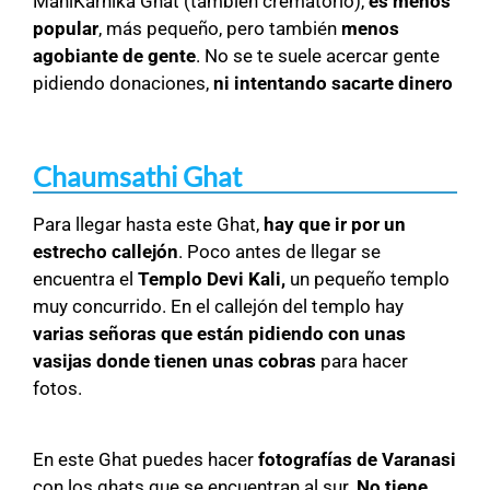
ManiKarnika Ghat (también crematorio),
es menos
popular
, más pequeño, pero también
menos
agobiante de gente
. No se te suele acercar gente
pidiendo donaciones,
ni intentando sacarte dinero
Chaumsathi Ghat
Para llegar hasta este Ghat,
hay que ir por un
estrecho callejón
. Poco antes de llegar se
encuentra el
Templo Devi Kali,
un pequeño templo
muy concurrido. En el callejón del templo hay
varias señoras que están pidiendo con unas
vasijas donde tienen unas cobras
para hacer
fotos.
En este Ghat puedes hacer
fotografías de Varanasi
con los ghats que se encuentran al sur.
No tiene