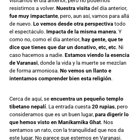
visitamos el día anterior, pero no podemos
resistirnos a volver.
Nuestra visita
del día anterior,
fue muy impactante
, pero, aun así, vamos para allá
de nuevo.
Lo vemos desde otra perspectiva
todo
el espectáculo.
Impacta de la misma manera
. Y
como no, como el día anterior,
hay gente, que te
dice que tienes que dar un donativo, etc, etc
. Ni
caso hacemos a nadie.
Estamos viendo la esencia
de Varanasi
, donde la vida y la muerte se mezclan
de forma armoniosa.
No vemos un llanto e
intentamos comprender bien esta religión
.
Cerca de aquí, se
encuentra un pequeño templo
tibetano nepalí
. La entrada cuesta
20 rupias
, pero
consideramos que es un buen lugar,
para digerir lo
que hemos visto en Manikarnika Ghat
. Nos
sentamos un rato, con la tranquilidad que nos da
este lugar. No parece que estemos en Varanasi.