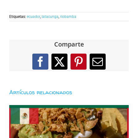
Etiquetas:
ecuador
,
latacunga
,
riobamba
Comparte
Facebook
X
Pinterest
Correo
electróni
Artículos relacionados