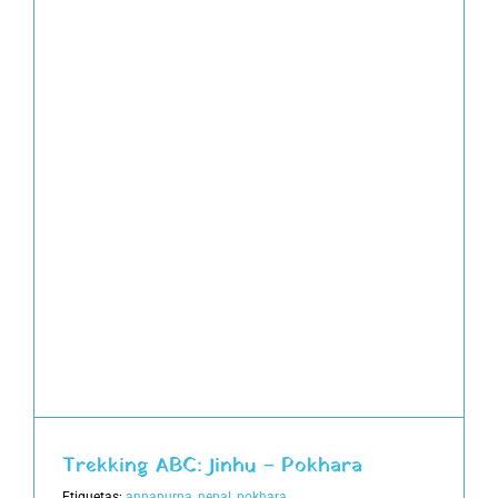
Trekking ABC: Jinhu – Pokhara
Etiquetas:
annapurna
,
nepal
,
pokhara