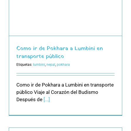
Como ir de Pokhara a Lumbini en
transporte público
Etiquetas:
lumbini
,
nepal
,
pokhara
Como ir de Pokhara a Lumbini en transporte
público Viaje al Corazón del Budismo
Después de
[...]