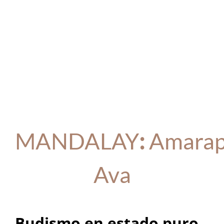
MANDALAY
:
Amarap
Ava
Budismo en estado puro