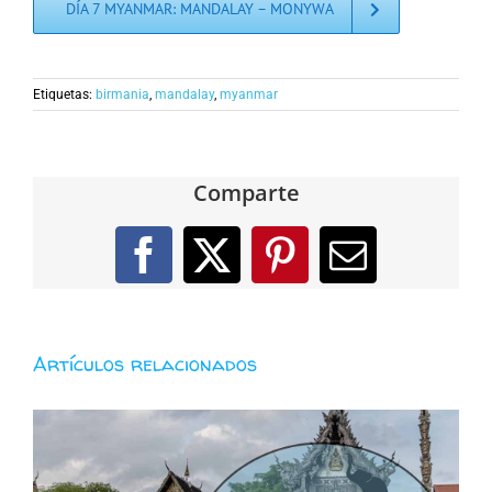
DÍA 7 MYANMAR: MANDALAY – MONYWA
Etiquetas:
birmania
,
mandalay
,
myanmar
Comparte
Facebook
X
Pinterest
Correo
electróni
Artículos relacionados