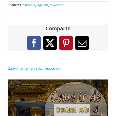
Etiquetas:
birmania
,
lago inle
,
myanmar
Comparte
Facebook
X
Pinterest
Correo
electróni
Artículos relacionados