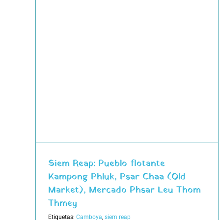
te
(Old
Leu
Siem Reap: Pueblo flotante
Kampong Phluk, Psar Chaa (Old
Market), Mercado Phsar Leu Thom
Thmey
Etiquetas:
Camboya
,
siem reap