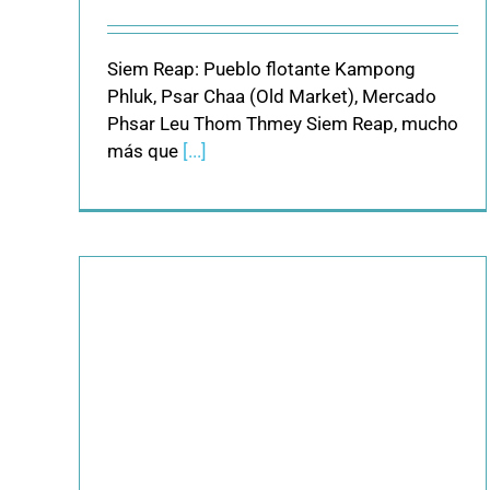
Siem Reap: Pueblo flotante Kampong
Phluk, Psar Chaa (Old Market), Mercado
Phsar Leu Thom Thmey Siem Reap, mucho
más que
[...]
ei ,
mil
ental