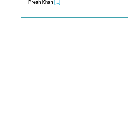
Preah Khan
[...]
te
la
reah
k