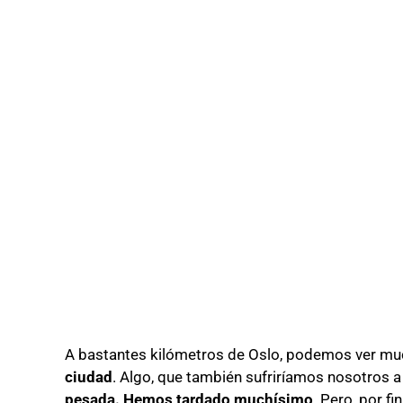
A bastantes kilómetros de Oslo, podemos ver m
ciudad
. Algo, que también sufriríamos nosotros 
pesada. Hemos tardado muchísimo
. Pero, por f