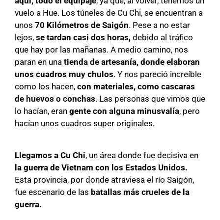
aquí, todo el equipaje
, ya que, al volver, tenemos un
vuelo a Hue. Los túneles de Cu Chi, se encuentran a
unos
70 Kilómetros de Saigón
. Pese a no estar
lejos,
se tardan casi dos horas,
debido al tráfico
que hay por las mañanas. A medio camino, nos
paran en una
tienda de artesanía, donde elaboran
unos cuadros muy chulos
. Y nos pareció increíble
como los hacen,
con materiales, como cascaras
de huevos o conchas
. Las personas que vimos que
lo hacían, eran
gente con alguna minusvalía
, pero
hacían unos cuadros super originales.
Llegamos a Cu Chi
, un área donde fue decisiva en
la guerra de Vietnam con los Estados Unidos.
Esta provincia, por donde atraviesa el río Saigón,
fue escenario de las
batallas más crueles de la
guerra.