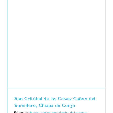
San Critóbal de las Casas: Cañon del
Sumidero, Chiapa de Corzo
Etiquetas:
chiapas
,
mexico
,
san cristobal de las casas