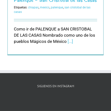
Palenque – San Cristobál de las Casas
Etiquetas:
chiapas
,
mexico
,
palenque
,
san cristobal de las
casas
Como ir de PALENQUE a SAN CRISTOBAL
DE LAS CASAS Nombrado como uno de los
pueblos Mágicos de México
[...]
SIGUENOS EN INSTAGRAM