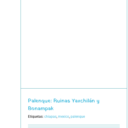
n y
Palenque: Ruinas Yaxchilán y
Bonampak
Etiquetas:
chiapas
,
mexico
,
palenque