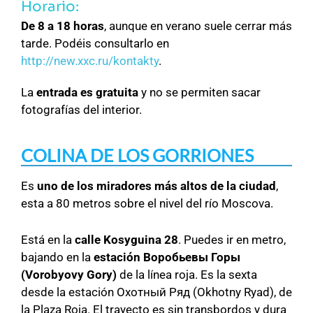
Horario:
De 8 a 18 horas
, aunque en verano suele cerrar más
tarde. Podéis consultarlo en
http://new.xxc.ru/kontakty
.
La
entrada es gratuita
y no se permiten sacar
fotografías del interior.
COLINA DE LOS GORRIONES
Es
uno de los miradores más altos de la ciudad
,
esta a 80 metros sobre el nivel del río Moscova.
Está en la
calle Kosyguina 28
. Puedes ir en metro,
bajando en la
estación Воробьевы
Горы
(Vorobyovy Gory)
de la línea roja. Es la sexta
desde la estación Охотный Ряд (Okhotny Ryad), de
la Plaza Roja. El trayecto es sin transbordos y dura