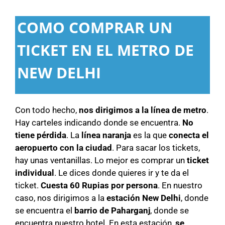
COMO COMPRAR UN
TICKET EN EL METRO DE
NEW DELHI
Con todo hecho,
nos dirigimos a la línea de metro
.
Hay carteles indicando donde se encuentra.
No
tiene pérdida
. La
línea naranja
es la que
conecta el
aeropuerto con la ciudad
. Para sacar los tickets,
hay unas ventanillas. Lo mejor es comprar un
ticket
individual
. Le dices donde quieres ir y te da el
ticket.
Cuesta 60 Rupias por persona
. En nuestro
caso, nos dirigimos a la
estación New Delhi
, donde
se encuentra el
barrio de Paharganj
, donde se
encuentra nuestro hotel. En esta estación,
se