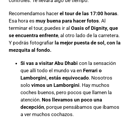
controles. Te llevará algo de tiempo.
Recomendamos hacer
el tour de las 17:00 horas
.
Esa hora es
muy buena para hacer fotos
. Al
terminar el tour, puedes ir al
Oasis of Dignity, que
se encuentra enfrente
, al otro lado de la carretera.
Y podrás fotografiar
la mejor puesta de sol, con la
mezquita al fondo.
Si vas a visitar Abu Dhabi
con la sensación
que allí todo el mundo va en
Ferrari o
Lamborgini, estás equivocado
. Nosotros
solo
vimos un Lamborgini
. Hay muchos
coches buenos, pero pocos que llamen la
atención.
Nos llevamos un poco una
decepción
, porque pensábamos que íbamos
a ver muchos cochazos.