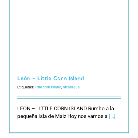
León – Little Corn Island
Etiquetas:
little corn island
,
nicaragua
LEÓN – LITTLE CORN ISLAND Rumbo a la
pequeña Isla de Maiz Hoy nos vamos a
[...]