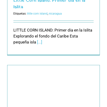
Little Corn Island: Primer día en la
Islita
Etiquetas:
little corn island
,
nicaragua
LITTLE CORN ISLAND: Primer día en la Islita
Explorando el fondo del Caribe Esta
pequeña isla
[...]