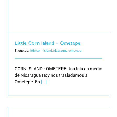
Little Corn Island – Ometepe
Etiquetas:
little corn island
,
nicaragua
,
ometepe
CORN ISLAND - OMETEPE Una Isla en medio
de Nicaragua Hoy nos trasladamos a
Ometepe. Es
[...]