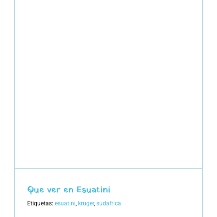
Que ver en Esuatini
Etiquetas:
esuatini
,
kruger
,
sudafrica