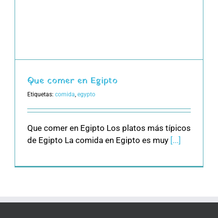
Que comer en Egipto
Etiquetas:
comida
,
egypto
Que comer en Egipto Los platos más típicos
de Egipto La comida en Egipto es muy
[...]