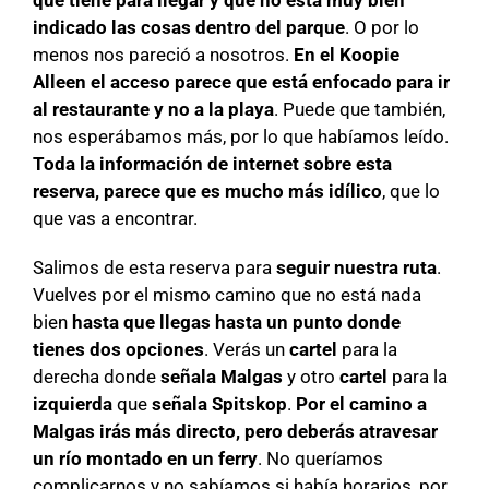
que tiene para llegar y que no está muy bien
indicado las cosas dentro del parque
. O por lo
menos nos pareció a nosotros.
En el Koopie
Alleen el acceso parece que está enfocado para ir
al restaurante y no a la playa
. Puede que también,
nos esperábamos más, por lo que habíamos leído.
Toda la información de internet sobre esta
reserva, parece que es mucho más idílico
, que lo
que vas a encontrar.
Salimos de esta reserva para
seguir nuestra ruta
.
Vuelves por el mismo camino que no está nada
bien
hasta que llegas hasta un punto donde
tienes dos opciones
. Verás un
cartel
para la
derecha donde
señala
Malgas
y otro
cartel
para la
izquierda
que
señala Spitskop
.
Por el camino a
Malgas irás más directo, pero deberás atravesar
un río montado en un ferry
. No queríamos
complicarnos y no sabíamos si había horarios, por