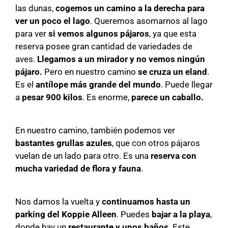
las dunas,
cogemos un camino a la derecha para
ver un poco el lago
. Queremos asomarnos al lago
para ver
si vemos algunos pájaros
, ya que esta
reserva posee gran cantidad de variedades de
aves.
Llegamos a un mirador y no vemos ningún
pájaro.
Pero en nuestro camino
se cruza un eland
.
Es el
antílope más grande del mundo
. Puede llegar
a
pesar 900 kilos
. Es enorme,
parece un caballo.
En nuestro camino, también podemos ver
bastantes grullas azules
, que con otros pájaros
vuelan de un lado para otro. Es una
reserva con
mucha variedad de flora y fauna
.
Nos damos la vuelta y
continuamos hasta un
parking del Koppie Alleen
. Puedes
bajar a la playa
,
donde hay un
restaurante y unos baños
. Este