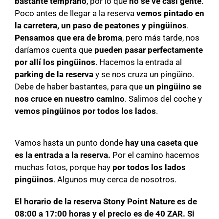
bastante temprano
, por lo que
no se ve casi gente
.
Poco antes de llegar a la reserva
vemos pintado en
la carretera, un paso de peatones y pingüinos
.
Pensamos que era de broma
, pero más tarde, nos
daríamos cuenta que
pueden pasar perfectamente
por allí los pingüinos
. Hacemos la entrada al
parking de la reserva
y se nos cruza un pingüino.
Debe de haber bastantes, para que
un pingüino se
nos
cruce en nuestro camino
. Salimos del coche y
vemos pingüinos por todos los lados
.
Vamos hasta un punto donde
hay una caseta que
es la entrada a la reserva.
Por el camino hacemos
muchas fotos, porque hay
por todos los lados
pingüinos
. Algunos muy cerca de nosotros.
El horario de la reserva Stony Point Nature es de
08:00 a 17:00 horas y el precio es de 40 ZAR. Si