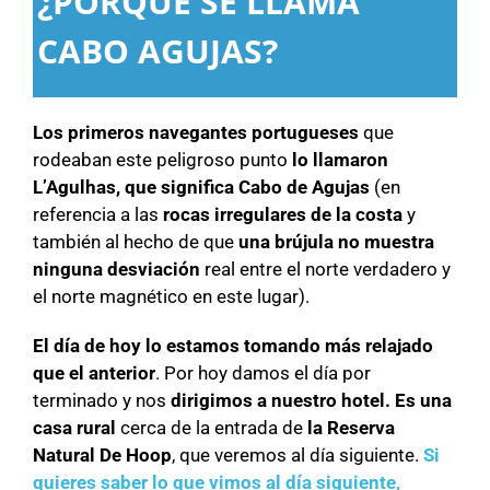
¿PORQUE SE LLAMA
CABO AGUJAS?
Los primeros navegantes portugueses
que
rodeaban este peligroso punto
lo llamaron
L’Agulhas, que significa Cabo de Agujas
(en
referencia a las
rocas irregulares de la costa
y
también al hecho de que
una brújula no muestra
ninguna desviación
real entre el norte verdadero y
el norte magnético en este lugar).
El día de hoy lo estamos tomando más relajado
que el anterior
. Por hoy damos el día por
terminado y nos
dirigimos a nuestro hotel.
Es una
casa rural
cerca de la entrada de
la Reserva
Natural De Hoop
, que veremos al día siguiente.
Si
quieres saber lo que vimos al día siguiente,