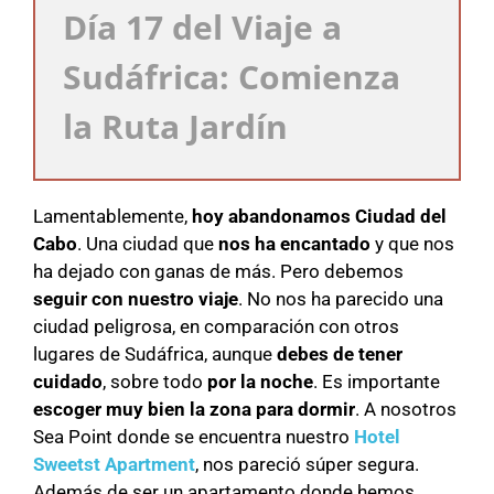
Día 17 del Viaje a
Sudáfrica: Comienza
la Ruta Jardín
Lamentablemente,
hoy abandonamos Ciudad del
Cabo
. Una ciudad que
nos ha encantado
y que nos
ha dejado con ganas de más. Pero debemos
seguir con nuestro viaje
. No nos ha parecido una
ciudad peligrosa, en comparación con otros
lugares de Sudáfrica, aunque
debes de tener
cuidado
, sobre todo
por la noche
. Es importante
escoger muy bien la zona para dormir
. A nosotros
Sea Point donde se encuentra nuestro
Hotel
Sweetst Apartment
, nos pareció súper segura.
Además de ser un apartamento donde hemos