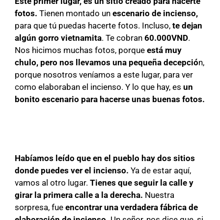
Este primer lugar, es un sitio creado para hacerte
fotos.
Tienen montado un
escenario de incienso,
para que tú puedas hacerte fotos. Incluso,
te dejan
algún gorro vietnamita
. Te cobran
60.000VND
.
Nos hicimos muchas fotos, porque
está muy
chulo, pero nos llevamos una pequeña decepció
n,
porque nosotros veníamos a este lugar, para ver
como elaboraban el incienso. Y lo que hay, es
un
bonito escenario para hacerse unas buenas fotos.
Habíamos leído que en el pueblo hay dos sitios
donde puedes ver el incienso.
Ya de estar aquí,
vamos al otro lugar.
Tienes que seguir la calle y
girar la primera calle a la derecha.
Nuestra
sorpresa, fue
encontrar una verdadera fábrica de
elaboración de incienso.
Un señor, nos dice que, si