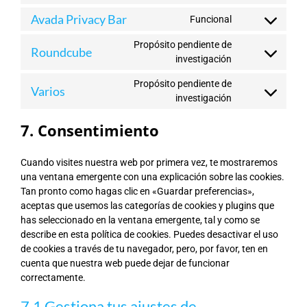
service
to
wordpress
Avada Privacy Bar
Funcional
Consent
service
to
google-
Propósito pendiente de
Roundcube
service
analytics
Consent
investigación
avada-
to
privacy-
Propósito pendiente de
service
Varios
bar
Consent
investigación
roundcube
to
7. Consentimiento
service
varios
Cuando visites nuestra web por primera vez, te mostraremos
una ventana emergente con una explicación sobre las cookies.
Tan pronto como hagas clic en «Guardar preferencias»,
aceptas que usemos las categorías de cookies y plugins que
has seleccionado en la ventana emergente, tal y como se
describe en esta política de cookies. Puedes desactivar el uso
de cookies a través de tu navegador, pero, por favor, ten en
cuenta que nuestra web puede dejar de funcionar
correctamente.
7.1 Gestiona tus ajustes de