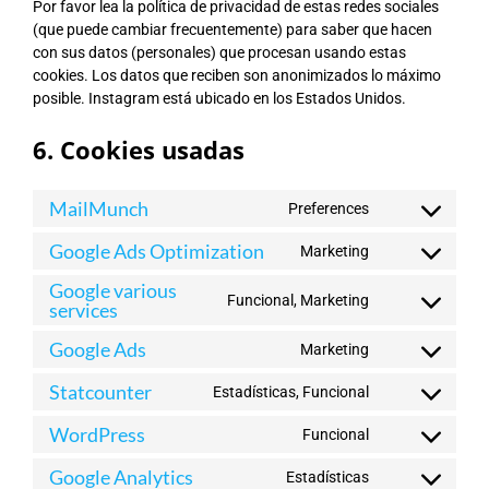
Por favor lea la política de privacidad de estas redes sociales
(que puede cambiar frecuentemente) para saber que hacen
con sus datos (personales) que procesan usando estas
cookies. Los datos que reciben son anonimizados lo máximo
posible. Instagram está ubicado en los Estados Unidos.
6. Cookies usadas
MailMunch
Preferences
Consent
to
Google Ads Optimization
Marketing
Consent
service
to
Google various
mailmunch
Funcional, Marketing
services
service
Consent
google-
to
Google Ads
Marketing
ads-
service
Consent
optimization
google-
to
Statcounter
Estadísticas, Funcional
various-
Consent
service
services
to
google-
WordPress
Funcional
Consent
service
ads
to
statcounter
Google Analytics
Estadísticas
Consent