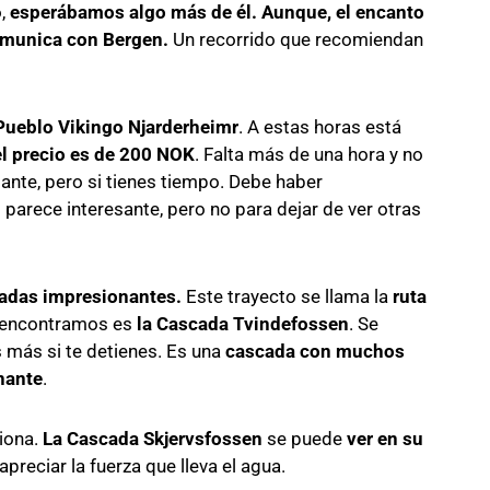
o,
esperábamos algo más de él. Aunque, el encanto
comunica con Bergen.
Un recorrido que recomiendan
 Pueblo Vikingo Njarderheimr
. A estas horas está
 el precio es de 200 NOK
. Falta más de una hora y no
nte, pero si tienes tiempo. Debe haber
 parece interesante, pero no para dejar de ver otras
adas impresionantes.
Este trayecto se llama la
ruta
 encontramos es
la Cascada Tvindefossen
. Se
s más si te detienes. Es una
cascada con muchos
nante
.
iona.
La Cascada Skjervsfossen
se puede
ver en su
apreciar la fuerza que lleva el agua.