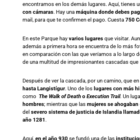
encontramos en los demás lugares. Aquí, tienes 
con cámaras
. Hay una
máquina donde debes pag
mail, para que te confirmen el pago. Cuesta
750 C
En este Parque hay
varios lugares
que visitar. A
además a primera hora se encuentra de lo más fo
en comparación con las que veríamos a lo largo de
de una multitud de impresionantes cascadas que í
Después de ver la cascada, por un camino, que en
hasta Langistígur
. Uno de los
lugares con más hi
como
The Walk of Death
o
Execution Trail
.
Un luga
hombres
; mientras que las
mujeres se ahogaban
del
severo sistema de justicia de Islandia llam
año 1281
.
Aquí,
en el año 930
se fundó una de las
instituci