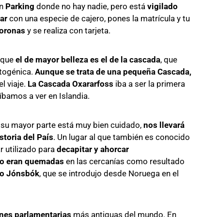
un
Parking
donde no hay nadie, pero está
vigilado
ar
con una especie de cajero, pones la matrícula y tu
oronas
y se realiza con tarjeta.
unque
el de mayor belleza es el de la cascada
, que
togénica.
Aunque se trata de una pequeña Cascada,
l viaje.
La Cascada Oxararfoss
iba a ser la primera
bamos a ver en Islandia.
 su mayor parte está muy bien cuidado,
nos llevará
storia del País
. Un lugar al que también es conocido
r utilizado para
decapitar y ahorcar
 o eran quemadas
en las cercanías como resultado
ado Jónsbók
, que se introdujo desde Noruega en el
ones parlamentarias
más antiguas del mundo. En