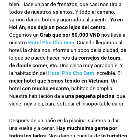
bien. Hace un par de frenazos, que casi nos tira a
todos de nuestros asientos. Y todo el camino,
vamos dando botes y agarrados al asiento.
Ya en
Hoi An, nos deja un poco lejos del centro
.
Cogemos un
Grab que por 50.000 VND
nos lleva a
nuestro
Hotel Pho Cho Dem
. Cuando llegamos al
hotel, la chica nos informa un poco de la ciudad, de
lo que se puede hacer, nos da
consejos de tours,
de donde comer, etc.
Una chica muy agradable. Y
la habitación del
Hotel Pho Cho Dem
increíble. El
mejor hotel que hemos tenido en Vietnam
. Un
hotel
con mucho encanto
, habitación amplia.
Nuestra habitación da a
una pequeña piscina
, que
viene muy bien, para sofocar el insoportable calor.
Después de un baño en la piscina, salimos a dar
una vuelta y a cenar.
Hay muchísima gente por
todos los lados
. Nos damos cuenta, de
lo turístico