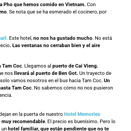
pa Pho que hemos comido en Vietnam.
Con
imo
. Se nota que se ha esmerado el cocinero, por
arl.
Este hotel,
no nos ha gustado mucho
. No está
recio
. Las ventanas no cerraban bien y el aire
a Tam Coc
. Llegamos al
puerto de Cai Vieng.
ue nos
llevará al puerto de Ben Got.
Un trayecto de
 solo vamos nosotros en el bus hacia Tam Coc.
Un
 hasta Tam Coc
. No sabemos cómo no nos pusieron
encia.
dejan en la puerta de nuestro
Hotel Memories
e muy recomendable
. El precio es buenísimo. Pero lo
s un
hotel familiar, que están pendiente que no te