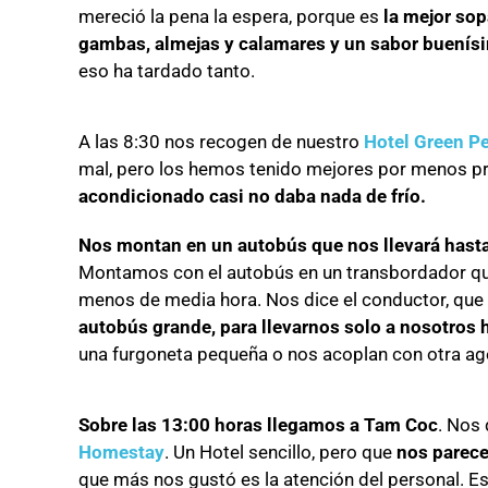
mereció la pena la espera, porque es
la mejor so
gambas, almejas y calamares y un sabor buenís
eso ha tardado tanto.
A las 8:30 nos recogen de nuestro
Hotel Green Pe
mal, pero los hemos tenido mejores por menos p
acondicionado casi no daba nada de frío.
Nos montan en un autobús que nos llevará hast
Montamos con el autobús en un transbordador q
menos de media hora. Nos dice el conductor, que
autobús grande, para llevarnos solo a nosotros
una furgoneta pequeña o nos acoplan con otra ag
Sobre las 13:00 horas llegamos a Tam Coc
. Nos 
Homestay
. Un Hotel sencillo, pero que
nos parec
que más nos gustó es la atención del personal. E